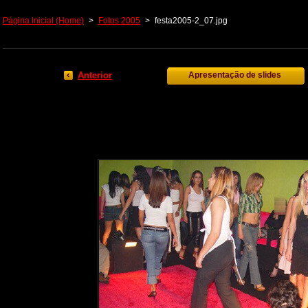
Página Inicial (Home)
>
Fotos 2005
>
festa2005-2_07.jpg
Anterior
Apresentação de slides