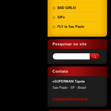
BAD GIRLS!
GIFs
FLY to Sao Paulo
Pesquisar no site
Contato
oSUPERMAN! Tapete
Sao Paulo - SP - Brazil
o.superm
an@uol.c
om.br