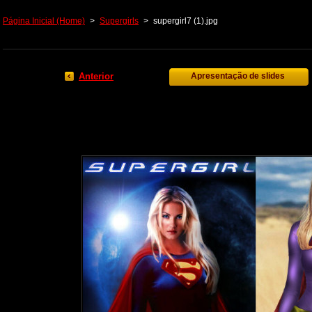
Página Inicial (Home)
>
Supergirls
>
supergirl7 (1).jpg
Anterior
Apresentação de slides