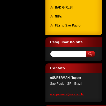
BAD GIRLS!
GIFs
FLY to Sao Paulo
Pesquisar no site
Contato
oSUPERMAN! Tapete
Sao Paulo - SP - Brazil
o.superm
an@uol.c
om.br