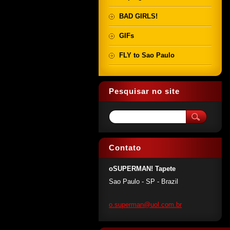
BAD GIRLS!
GIFs
FLY to Sao Paulo
Pesquisar no site
Contato
oSUPERMAN! Tapete
Sao Paulo - SP - Brazil
o.superm
an@uol.c
om.br