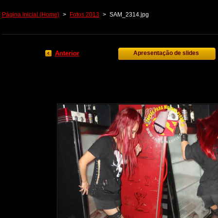
Página Inicial (Home)
>
Fotos 2013
>
SAM_2314.jpg
Anterior
Apresentação de slides