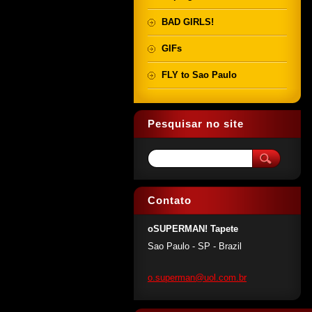
BAD GIRLS!
GIFs
FLY to Sao Paulo
Pesquisar no site
Contato
oSUPERMAN! Tapete
Sao Paulo - SP - Brazil
o.superm
an@uol.c
om.br