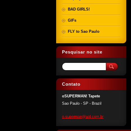
BAD GIRLS!
GIFs
FLY to Sao Paulo
Pesquisar no site
Contato
oSUPERMAN! Tapete
Sao Paulo - SP - Brazil
o.superm
an@uol.c
om.br