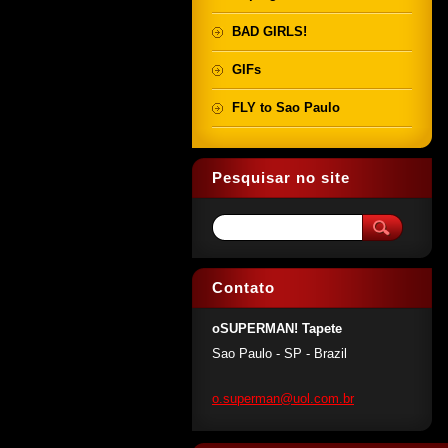
BAD GIRLS!
GIFs
FLY to Sao Paulo
Pesquisar no site
Contato
oSUPERMAN! Tapete
Sao Paulo - SP - Brazil
o.superm
an@uol.c
om.br