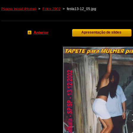
Página Inicial (Home)
>
Fotos 2002
>
festa13-12_05.jpg
Anterior
Apresentação de slides