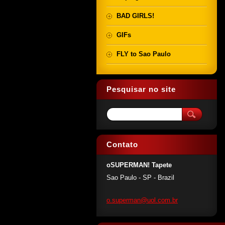
BAD GIRLS!
GIFs
FLY to Sao Paulo
Pesquisar no site
Contato
oSUPERMAN! Tapete
Sao Paulo - SP - Brazil
o.superm
an@uol.c
om.br