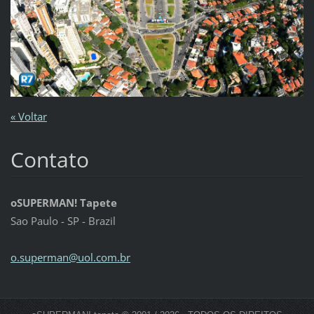
« Voltar
Contato
oSUPERMAN! Tapete
Sao Paulo - SP - Brazil
o.superm
an@uol.c
om.br